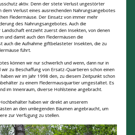
usschutz aktiv. Denn der stete Verlust ungestörter
en dem Verlust eines ausreichenden Nahrungsangebotes
schen Fledermäuse. Der Einsatz von immer mehr
Minderung des Nahrungsangebotes. Auch die
r Landschaft entzieht zuerst den Insekten, von denen
ren und damit auch den Fledermäusen die
t auch die Aufnahme giftbelasteter Insekten, die zu
dermäuse führt.
es können wir nur schwerlich und wenn, dann nur in
d wir zu Beschaffung von Ersatz-Quartieren schon einen
 haben wir im Jahr 1998 den, zu diesem Zeitpunkt schon
chbehälter zu einem Fledermausquartier umgestaltet. Es
und im Innenraum, diverse Hohlsteine angebracht.
chbehälter haben wir direkt an unserem
kästen an den umliegenden Bäumen angebraucht, um
ere zur Verfügung zu stellen.