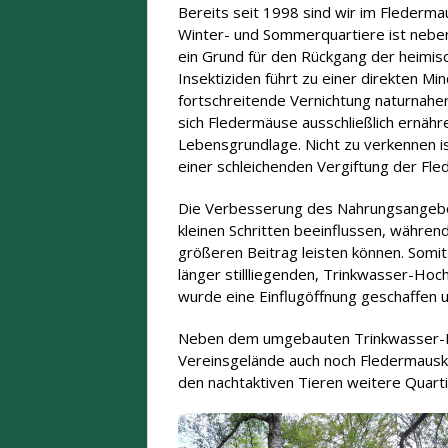
Bereits seit 1998 sind wir im Flederma
Winter- und Sommerquartiere ist neb
ein Grund für den Rückgang der heimi
Insektiziden führt zu einer direkten 
fortschreitende Vernichtung naturnahe
sich Fledermäuse ausschließlich ernäh
Lebensgrundlage. Nicht zu verkennen is
einer schleichenden Vergiftung der Fle
Die Verbesserung des Nahrungsangebot
kleinen Schritten beeinflussen, währen
größeren Beitrag leisten können. Somit
länger stillliegenden, Trinkwasser-Ho
wurde eine Einflugöffnung geschaffen 
Neben dem umgebauten Trinkwasser-Ho
Vereinsgelände auch noch Fledermaus
den nachtaktiven Tieren weitere Quarti