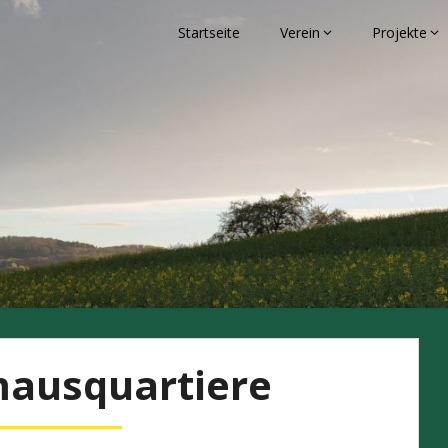
Startseite
Verein
Projekte
eben
mausquartiere