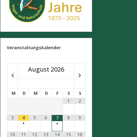
Veranstaltungskalender
August
2026
M
D
M
D
F
S
S
1
2
3
4
5
6
8
9
7
•
•
10
11
12
13
14
15
16