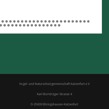
Vogel- und Naturschutzgemeinschaft Katzenfurt e.V
Karl-Bornträger-Strasse 4
D-35630 Ehringshausen-Katzenfurt