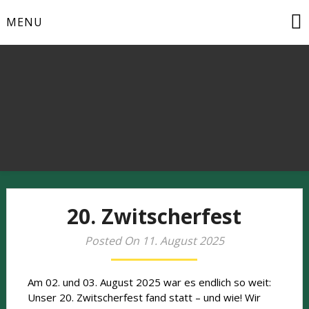
Skip
MENU
to
content
Natur- und Vogelschutz aktiv erleben
20. Zwitscherfest
Posted On 11. August 2025
Am 02. und 03. August 2025 war es endlich so weit:
Unser 20. Zwitscherfest fand statt – und wie! Wir