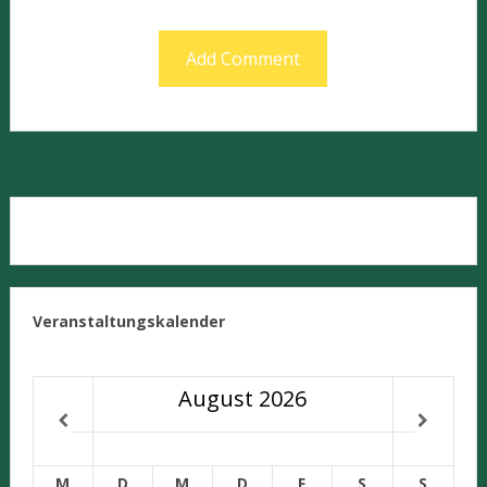
Veranstaltungskalender
August
2026
M
D
M
D
F
S
S