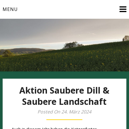
Skip
MENU
to
content
Natur- und Vogelschutz aktiv erleben
Aktion Saubere Dill &
Saubere Landschaft
Posted On 24. März 2024