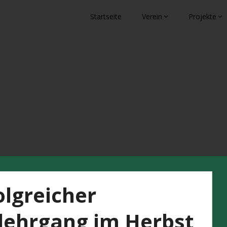
Startseite
Verein
Projekte
eben
olgreicher
lehrgang im Herbst