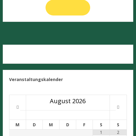
Read More
Veranstaltungskalender
August
2026
M
D
M
D
F
S
S
1
2