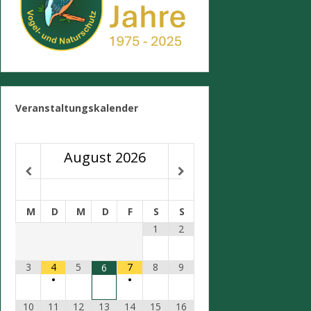
Veranstaltungskalender
August
2026
M
D
M
D
F
S
S
1
2
3
4
5
7
8
9
6
•
•
10
11
12
13
14
15
16